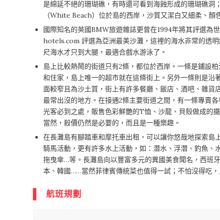
是綿延不絕的珊瑚礁，有時還可看到海蝕形成的珊瑚礁洞；
（White Beach）位於島的西岸，沙質又潔白又細柔、
國際知名的英國BMW旅遊雜誌更曾在1994年將其評選為世界
hotels.com 評選為亞洲最美沙灘，這裡的海水非常的
尺海水才只到大腿，最適合戲水游泳了。
島上比較熱鬧的街道只有2條，都位於西岸。一條是鋪設柏
和住家，島上唯一的超市就在這條街上。另外一條則是沿
面較窄且為沙土質，街上有許多餐廳、飯店、酒吧、雜貨
最常出沒的地方。在接通2條主要街道之間，有一條專賣各
光客必到之處，販售色彩鮮艷的T恤、沙龍、貝殼做成的擺
當然，殺價仍然是必要的，而且是一種樂趣。
在長灘島有腳踏車和摩托車出租，可以讓你悠哉地探索島
騎馬活動，更有許多水上活動，如：潛水、浮潛、釣魚、
拖曳傘…等。長灘島向以豐富多元的異國美食聞名，西班
本、韓國……當然菲律賓傳統菜也值得一試；不怕沒得吃，
航班規劃