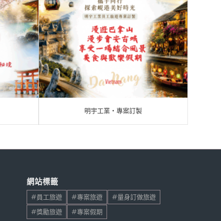
明宇工業‧專案訂製
網站標籤
#員工旅遊
#專案旅遊
#量身訂做旅遊
#獎勵旅遊
#專案假期