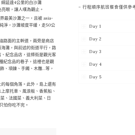
綿延達4公里的白沙灘
– 行程順序航班餐食僅供參
顏色亮眼，讓人嘆為觀止。
最美沙灘之一，且被 asia-
透明純淨，沙灘坡度平緩，走50公
Day 1
Day 2
油路面的主幹道，兩旁是商店
著海灘，與前述的街道平行，路
Day 3
店、紀念品店，這條街是觀光客
種紀念品的巷子，這裡也是觀
Day 4
飾、項鍊、手鐲、木雕…等，
Day 5
上的每個角落。此外，島上還有
水上摩托車、風浪板、香蕉船、
牙菜、法國菜、義大利菜、日
只怕你吃不完。