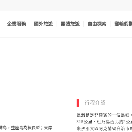
企業服務
國外旅遊
團體旅遊
自由探索
郵輪假
行程介紹
長灘島是菲律賓的一個島嶼
315公里、班乃島西北約2
的長灘島，整座島為狹長型；東岸
米沙鄢大區阿克蘭省自治市馬