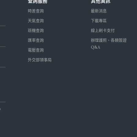
查詢服務
其他資訊
時差查詢
最新消息
天氣查詢
下載專區
班機查詢
線上刷卡支付
匯率查詢
辦理護照、各類簽證
Q&A
電壓查詢
外交部領事局
0