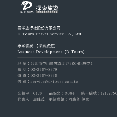
泰洋旅行社股份有限公司
D-Tours Travel Service Co., Ltd.
專案發展 【探索旅遊】
Business Development【D-Tours】
地 址：台北市中山區林森北路380號4樓之1
電 話：02-2567-8379
傳 真：02-2567-8336
信 箱：service@d-tours.com.tw
交觀甲：0176
品保北：0084
統一編號：1217275
代表人：周峰義
網站聯絡：阿路普 伊宮