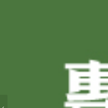
拓緯訂製‧專屬假期